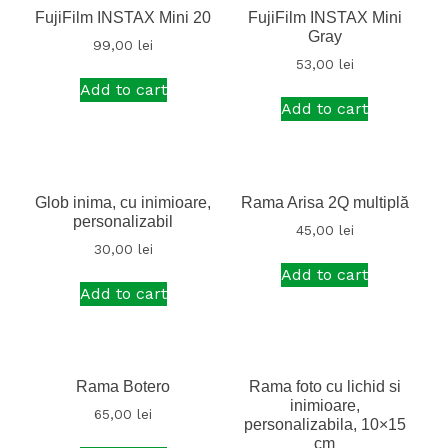
FujiFilm INSTAX Mini 20
FujiFilm INSTAX Mini
Gray
99,00
lei
53,00
lei
Add to cart
Add to cart
Glob inima, cu inimioare,
Rama Arisa 2Q multiplă
personalizabil
45,00
lei
30,00
lei
Add to cart
Add to cart
Rama Botero
Rama foto cu lichid si
inimioare,
65,00
lei
personalizabila, 10×15
cm