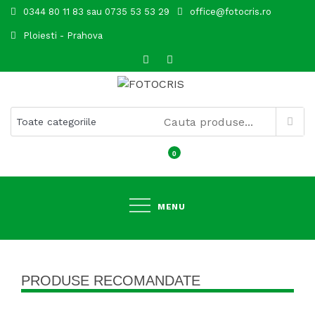
Skip
0344 80 11 83 sau 0735 53 53 29
office@fotocris.ro
to
Ploiesti - Prahova
content
FOTOCRIS
0
MENU
PRODUSE RECOMANDATE