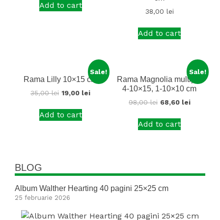
Add to cart
38,00
lei
Add to cart
Sale!
Sale!
Rama Lilly 10×15 cm
Rama Magnolia multiplă
4-10×15, 1-10×10 cm
35,00
lei
19,00
lei
98,00
lei
68,60
lei
Add to cart
Add to cart
BLOG
Album Walther Hearting 40 pagini 25×25 cm
25 februarie 2026