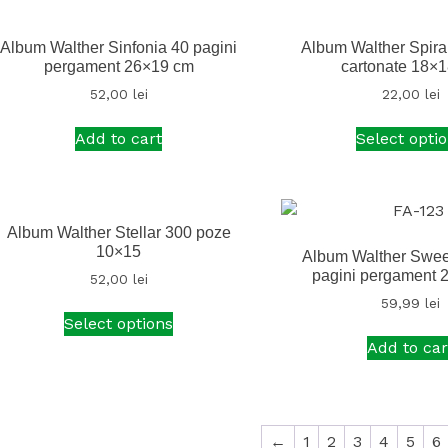
Album Walther Sinfonia 40 pagini
Album Walther Spiral
pergament 26×19 cm
cartonate 18×
52,00
lei
22,00
lei
Add to cart
Select opti
Album Walther Stellar 300 poze
10×15
Album Walther Swee
pagini pergament 
52,00
lei
59,99
lei
Select options
Add to car
←
1
2
3
4
5
6