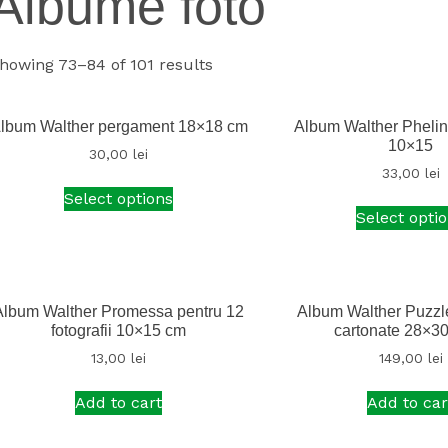
Albume foto
howing 73–84 of 101 results
lbum Walther pergament 18×18 cm
Album Walther Pheli
10×15
30,00
lei
33,00
lei
Select options
Select opti
Album Walther Promessa pentru 12
Album Walther Puzzl
fotografii 10×15 cm
cartonate 28×3
13,00
lei
149,00
lei
Add to cart
Add to car