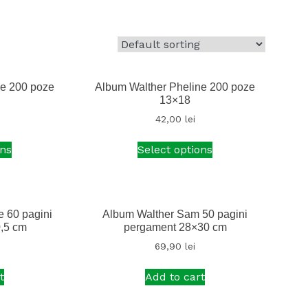
ne 200 poze
Album Walther Pheline 200 poze
13×18
42,00
lei
ons
Select options
e 60 pagini
Album Walther Sam 50 pagini
0,5 cm
pergament 28×30 cm
69,90
lei
t
Add to cart