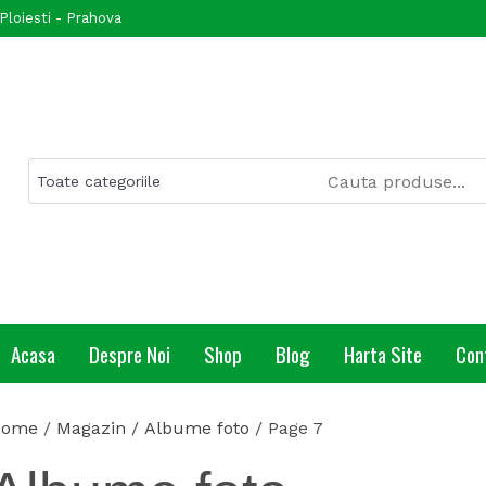
Ploiesti - Prahova
Acasa
Despre Noi
Shop
Blog
Harta Site
Con
Home
/
Magazin
/
Albume foto
/ Page 7