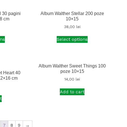
 30 pagini
Album Walther Stellar 200 poze
18 cm
10×15
38,00
lei
ons
Select options
Album Walther Sweet Things 100
poze 10×15
t Heart 40
22×16 cm
14,00
lei
Add to cart
t
7
8
9
→