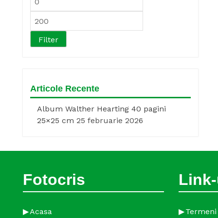
price
Max
price
Filter
Articole Recente
Album Walther Hearting 40 pagini
25×25 cm
25 februarie 2026
Fotocris
Link-
Acasa
Termeni 