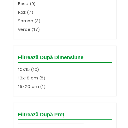
Rosu
(9)
Roz
(7)
Somon
(3)
Verde
(17)
Filtrează După Dimensiune
10x15
(10)
13x18 cm
(5)
15x20 cm
(1)
Filtrează După Preț
Min