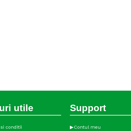
uri utile
Support
si conditii
Contul meu