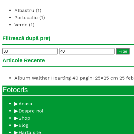
Albastru
(1)
Portocaliu
(1)
Verde
(1)
Filtrează după preț
Min
Max
Filter
price
price
Articole Recente
Album Walther Hearting 40 pagini 25×25 cm
25 feb
Fotocris
Acasa
Despre noi
Shop
Blog
Harta site