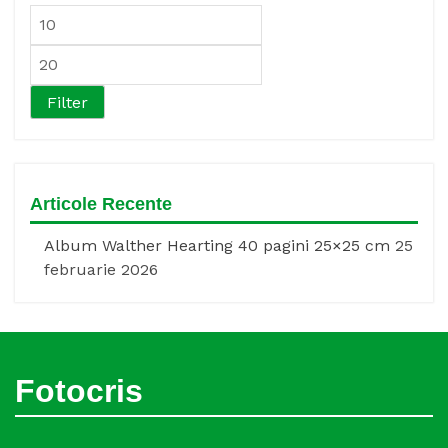
Min
pric
Max
pric
Filter
Articole Recente
Album Walther Hearting 40 pagini 25×25 cm
25
februarie 2026
Fotocris