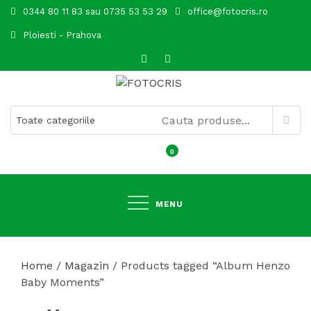
Skip
0344 80 11 83 sau 0735 53 53 29
office@fotocris.ro
to
Ploiesti - Prahova
content
FOTOCRIS
0
MENU
Home
/
Magazin
/ Products tagged “Album Henzo
Baby Moments”