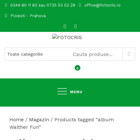
Skip
0344 80 11 83 sau 0735 53 53 29
office@fotocris.ro
to
Ploiesti - Prahova
content
FOTOCRIS
0
MENU
Home
/
Magazin
/ Products tagged “album
Walther Fun”