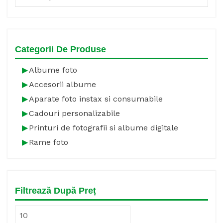
for:
Categorii De Produse
Albume foto
Accesorii albume
Aparate foto instax si consumabile
Cadouri personalizabile
Printuri de fotografii si albume digitale
Rame foto
Filtrează După Preț
Min