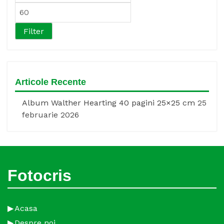
pric
Max
pric
Filter
Articole Recente
Album Walther Hearting 40 pagini 25×25 cm
25
februarie 2026
Fotocris
Acasa
Despre noi