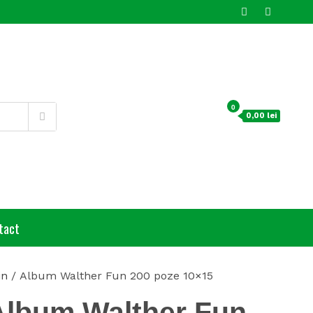
0
0,00 lei
tact
in
/ Album Walther Fun 200 poze 10×15
Album Walther Fun