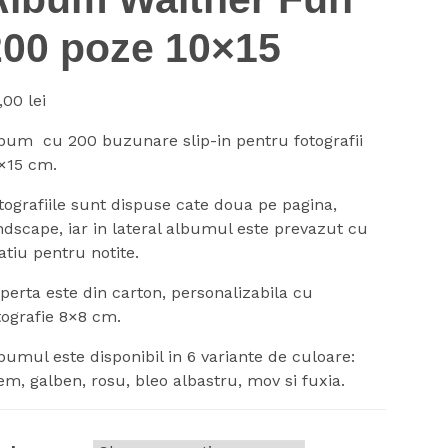
200 poze 10×15
,00
lei
bum cu 200 buzunare slip-in pentru fotografii
×15 cm.
tografiile sunt dispuse cate doua pe pagina,
ndscape, iar in lateral albumul este prevazut cu
atiu pentru notite.
perta este din carton, personalizabila cu
tografie 8×8 cm.
bumul este disponibil in 6 variante de culoare:
em, galben, rosu, bleo albastru, mov si fuxia.