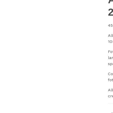
45
Al
10
Fo
la
sp
Co
fo
Al
cr