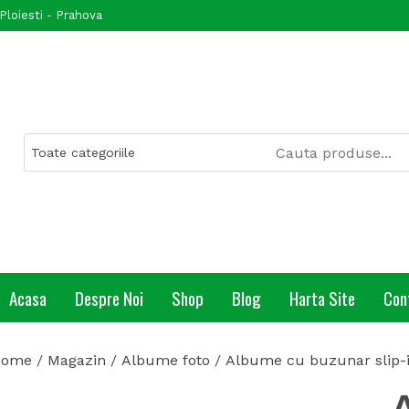
Ploiesti - Prahova
Acasa
Despre Noi
Shop
Blog
Harta Site
Con
Home
/
Magazin
/
Albume foto
/
Albume cu buzunar slip-