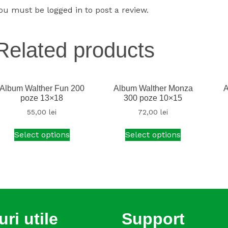
ou must be
logged in
to post a review.
Related products
Album Walther Fun 200
Album Walther Monza
A
poze 13×18
300 poze 10×15
55,00
lei
72,00
lei
Select options
Select options
uri utile
Support