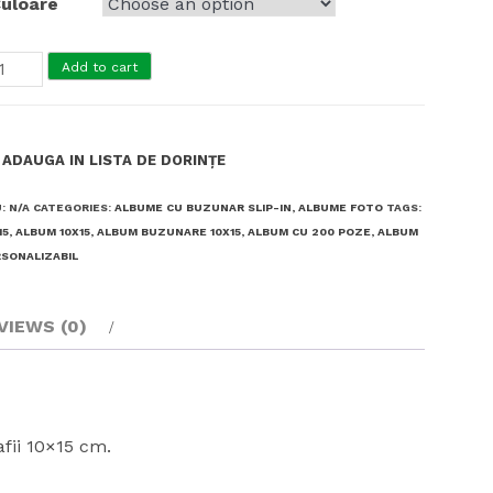
uloare
lbum
Add to cart
lther
n
0
ADAUGA IN LISTA DE DORINȚE
ze
x15
U:
N/A
CATEGORIES:
ALBUME CU BUZUNAR SLIP-IN
,
ALBUME FOTO
TAGS:
antity
15
,
ALBUM 10X15
,
ALBUM BUZUNARE 10X15
,
ALBUM CU 200 POZE
,
ALBUM
SONALIZABIL
VIEWS (0)
fii 10×15 cm.