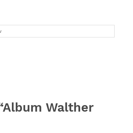
u
w “Album Walther