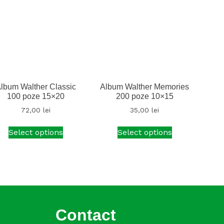
lbum Walther Classic
Album Walther Memories
100 poze 15×20
200 poze 10×15
72,00
lei
35,00
lei
Select options
Select options
Contact