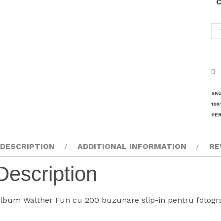
C
A
Wa
Fu
20
po
10
SK
qu
10X
PER
DESCRIPTION
ADDITIONAL INFORMATION
RE
Description
lbum Walther Fun cu 200 buzunare slip-in pentru fotogra