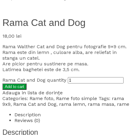
Rama Cat and Dog
18,00
lei
Rama Walther Cat and Dog pentru fotografie 9×9 cm.
Rama este din lemn , culoare alba, are reliefat in
stanga un catel.
Are picior pentru sustinere pe masa.
Latimea baghetei este de 3,5 cm.
Rama Cat and Dog quantity
Add to cart
Adauga in lista de dorințe
Categories:
Rame foto
,
Rame foto simple
Tags:
rama
9x9
,
Rama Cat and Dog
,
rama lemn
,
rama masa
,
rame
Description
Reviews (0)
Description