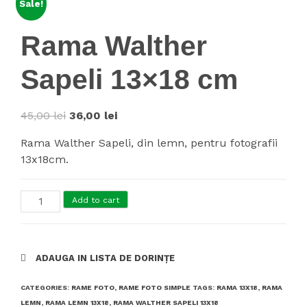
Sale!
Rama Walther
Sapeli 13×18 cm
45,00
lei
36,00
lei
Rama Walther Sapeli, din lemn, pentru fotografii
13x18cm.
Rama
Add to cart
Walther
Sapeli
13x18
ADAUGA IN LISTA DE DORINȚE
cm
quantity
CATEGORIES:
RAME FOTO
,
RAME FOTO SIMPLE
TAGS:
RAMA 13X18
,
RAMA
LEMN
,
RAMA LEMN 13X18
,
RAMA WALTHER SAPELI 13X18