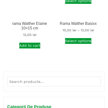
Select options
rama Walther Elaine
Rama Walther Basixx
10×15 cm
10,00
lei
–
13,00
lei
12,00
lei
Select options
Add to cart
Search
for:
Categorii De Produse