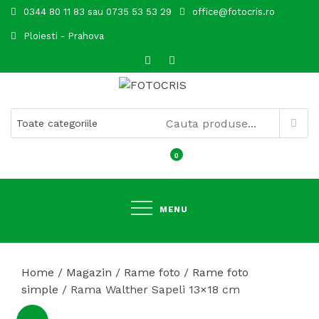
Skip
0344 80 11 83 sau 0735 53 53 29
office@fotocris.ro
to
Ploiesti - Prahova
content
FOTOCRIS
0
MENU
Home
/
Magazin
/
Rame foto
/
Rame foto
simple
/ Rama Walther Sapeli 13×18 cm